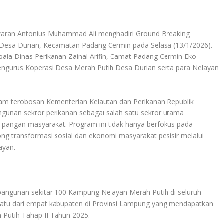
awaran Antonius Muhammad Ali menghadiri Ground Breaking
esa Durian, Kecamatan Padang Cermin pada Selasa (13/1/2026).
pala Dinas Perikanan Zainal Arifin, Camat Padang Cermin Eko
Pengurus Koperasi Desa Merah Putih Desa Durian serta para Nelayan
m terobosan Kementerian Kelautan dan Perikanan Republik
unan sektor perikanan sebagai salah satu sektor utama
pangan masyarakat. Program ini tidak hanya berfokus pada
ng transformasi sosial dan ekonomi masyarakat pesisir melalui
ayan.
ngunan sekitar 100 Kampung Nelayan Merah Putih di seluruh
satu dari empat kabupaten di Provinsi Lampung yang mendapatkan
utih Tahap II Tahun 2025.