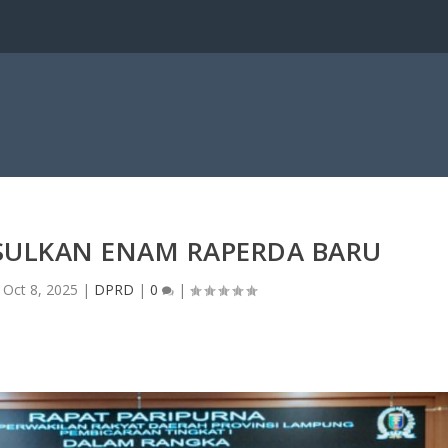
SULKAN ENAM RAPERDA BARU
|
Oct 8, 2025
|
DPRD
|
0
|