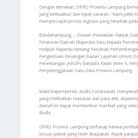
Dengan demikian, DPRD Provinsi Lampung berha
yang berkualitas dan tepat sasaran. “Kami yaki
mempercepat proses legislasi yang berpihak pada
Bandarlampung, – Dewan Perwakilan Rakyat Da
Peraturan Daerah (Raperda) baru kepada Pemerin
meliputi Raperda tentang Perizinan Pertambanga
Pengelolaan Keuangan Badan Layanan Umum Dae
Penerbangan (KKOP) Bandara Radin Inten II, Pen
Penyelenggaraan Satu Data Provinsi Lampung.
Wakil Bapemperda, Budhi Condrowati, menyebutk
yang melibatkan masukan dari para ahli, akadem
daerah ini dapat memberikan manfaat yang sebe
Budhi.
DPRD Provinsi Lampung berharap bahwa pembahas
sesuai jadwal yang telah disepakati. Rapat parip