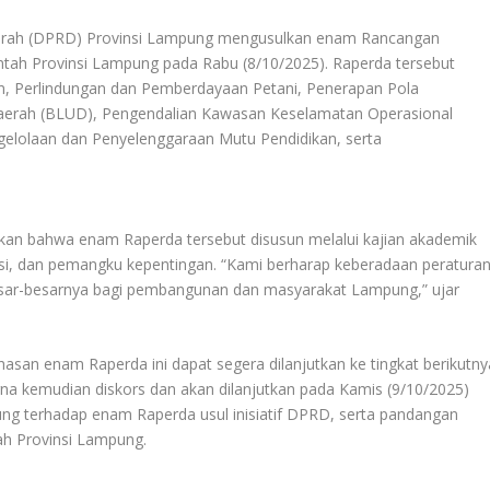
erah (DPRD) Provinsi Lampung mengusulkan enam Rancangan
tah Provinsi Lampung pada Rabu (8/10/2025). Raperda tersebut
n, Perlindungan dan Pemberdayaan Petani, Penerapan Pola
rah (BLUD), Pengendalian Kawasan Keselamatan Operasional
gelolaan dan Penyelenggaraan Mutu Pendidikan, serta
an bahwa enam Raperda tersebut disusun melalui kajian akademik
isi, dan pemangku kepentingan. “Kami berharap keberadaan peratura
sar-besarnya bagi pembangunan dan masyarakat Lampung,” ujar
an enam Raperda ini dapat segera dilanjutkan ke tingkat berikutny
urna kemudian diskors dan akan dilanjutkan pada Kamis (9/10/2025)
 terhadap enam Raperda usul inisiatif DPRD, serta pandangan
tah Provinsi Lampung.