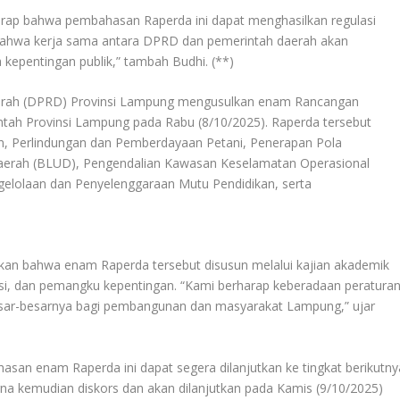
rap bahwa pembahasan Raperda ini dapat menghasilkan regulasi
n bahwa kerja sama antara DPRD dan pemerintah daerah akan
 kepentingan publik,” tambah Budhi. (**)
erah (DPRD) Provinsi Lampung mengusulkan enam Rancangan
tah Provinsi Lampung pada Rabu (8/10/2025). Raperda tersebut
n, Perlindungan dan Pemberdayaan Petani, Penerapan Pola
rah (BLUD), Pengendalian Kawasan Keselamatan Operasional
gelolaan dan Penyelenggaraan Mutu Pendidikan, serta
an bahwa enam Raperda tersebut disusun melalui kajian akademik
isi, dan pemangku kepentingan. “Kami berharap keberadaan peratura
sar-besarnya bagi pembangunan dan masyarakat Lampung,” ujar
an enam Raperda ini dapat segera dilanjutkan ke tingkat berikutny
urna kemudian diskors dan akan dilanjutkan pada Kamis (9/10/2025)