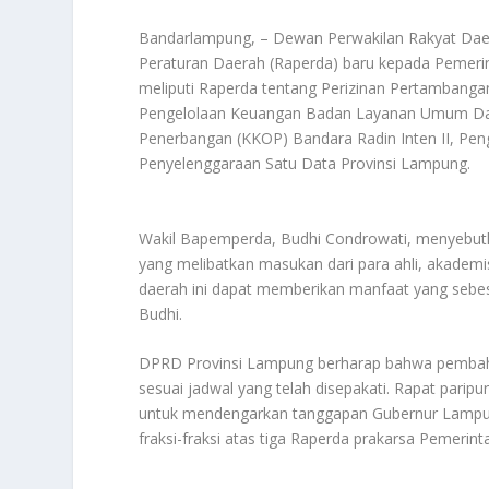
Bandarlampung, – Dewan Perwakilan Rakyat Da
Peraturan Daerah (Raperda) baru kepada Pemerin
meliputi Raperda tentang Perizinan Pertambanga
Pengelolaan Keuangan Badan Layanan Umum Dae
Penerbangan (KKOP) Bandara Radin Inten II, Pen
Penyelenggaraan Satu Data Provinsi Lampung.
Wakil Bapemperda, Budhi Condrowati, menyebutk
yang melibatkan masukan dari para ahli, akadem
daerah ini dapat memberikan manfaat yang sebe
Budhi.
DPRD Provinsi Lampung berharap bahwa pembahas
sesuai jadwal yang telah disepakati. Rapat parip
untuk mendengarkan tanggapan Gubernur Lampung
fraksi-fraksi atas tiga Raperda prakarsa Pemerin