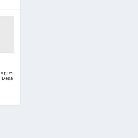
rogres
 Desa