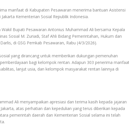
ima manfaat di Kabupaten Pesawaran menerima bantuan Asistensi
i Jakarta Kementerian Sosial Republik Indonesia.
leh Wakil Bupati Pesawaran Antonius Muhammad Ali bersama Kepala
inas Sosial M. Zuriadi, Staf Ahli Bidang Pemerintahan, Hukum dan
Darlis, di GSG Pemkab Pesawaran, Rabu (4/3/2026).
 sosial yang dirancang untuk memberikan dukungan pemenuhan
rta pemberdayaan bagi kelompok rentan. Adapun 303 penerima manfaa
sabilitas, lanjut usia, dan kelompok masyarakat rentan lainnya di
mmad Ali menyampaikan apresiasi dan terima kasih kepada jajaran
akarta, atas perhatian dan kepedulian yang terus diberikan kepada
tara pemerintah daerah dan Kementerian Sosial selama ini telah
ta.